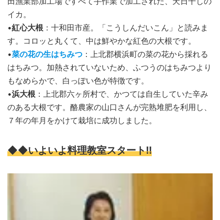
田漁業部加工場ですべて手作業で加工された、天日干しの
イカ。
•
紅心大根
：十和田市産。「こうしんだいこん」と読みま
す。コロッと丸くて、中は鮮やかな紅色の大根です。
•
菜の花の生はちみつ
：上北郡横浜町の菜の花から採れる
はちみつ。加熱されていないため、ふつうのはちみつより
もなめらかで、白っぽい色が特徴です。
•
浜大根
：上北郡六ヶ所村で、かつては自生していた辛み
のある大根です。酪農家の山口さんが完熟堆肥を利用し、
７年の年月をかけて栽培に成功しました。
◆◆いよいよ料理教室スタート!!