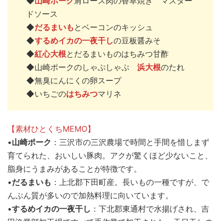
◆
山崎ポーク
肩ロース肉の香草焼き マスター
ドソース
◆
だるまいも
とベーコンのキッシュ
◆
するめイカの一夜干し
の豆板醤みそ
◆
紅心大根
とだるまいものはちみつ甘酢
◆山崎ポークのしゃぷしゃぷ
浜大根
のたれ
◆無臭にんにくの卵スープ
◆いちごの
はちみつ
マリネ
【素材ひとくちMEMO】
•
山崎ポーク
：三沢市の三沢農場で時間と手間を惜しまず
育てられた、おいしい豚肉。アクが驚くほど少ないこと、
脂身にうまみがあることが特徴です。
•
だるまいも
：上北郡下田町産。長いもの一種ですが、で
んぷん質が多いので加熱料理に向いています。
•
するめイカの一夜干し
：下北郡東通村で水揚げされ、吉