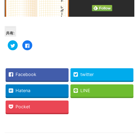
Follow me!
共有:
ク
Facebook
リ
で
ッ
共
ク
有
し
す
て
る
Twitter
に
で
は
共
ク
Facebook
twitter
有
リ
(新
ッ
し
ク
い
し
Hatena
LINE
ウ
て
ィ
く
ン
だ
ド
さ
Pocket
ウ
い
で
(新
開
し
き
い
ま
ウ
す)
ィ
ン
ド
ウ