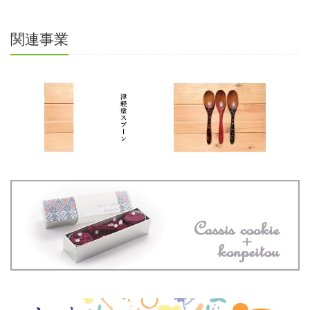
で
開
き
ま
関連事業
す)