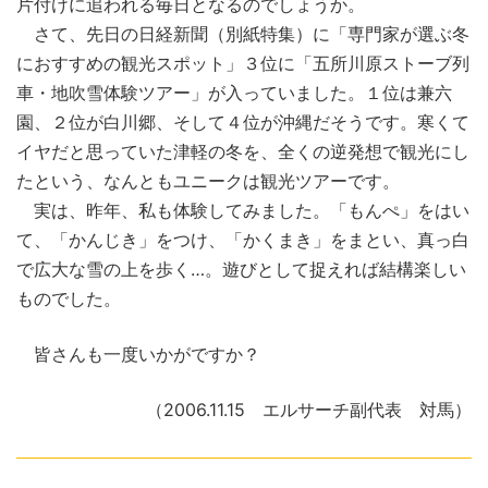
片付けに追われる毎日となるのでしょうか。
さて、先日の日経新聞（別紙特集）に「専門家が選ぶ冬
におすすめの観光スポット」３位に「五所川原ストーブ列
車・地吹雪体験ツアー」が入っていました。１位は兼六
園、２位が白川郷、そして４位が沖縄だそうです。寒くて
イヤだと思っていた津軽の冬を、全くの逆発想で観光にし
たという、なんともユニークは観光ツアーです。
実は、昨年、私も体験してみました。「もんぺ」をはい
て、「かんじき」をつけ、「かくまき」をまとい、真っ白
で広大な雪の上を歩く…。遊びとして捉えれば結構楽しい
ものでした。
皆さんも一度いかがですか？
（2006.11.15 エルサーチ副代表 対馬）