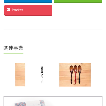
ィ
く
ン
だ
ド
さ
Pocket
ウ
い
で
(新
開
し
き
い
ま
ウ
す)
ィ
ン
ド
ウ
で
開
き
ま
関連事業
す)