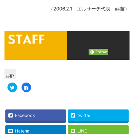
（2006.2.1 エルサーチ代表 蒔苗）
Follow me!
共有:
ク
Facebook
リ
で
ッ
共
ク
有
し
す
て
る
Twitter
に
で
は
共
ク
Facebook
twitter
有
リ
(新
ッ
し
ク
い
し
Hatena
LINE
ウ
て