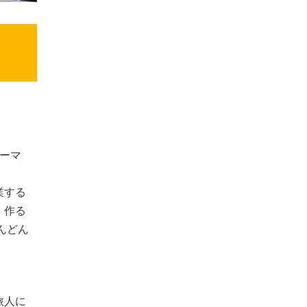
ーマ
業する
、作る
んどん
旅人に