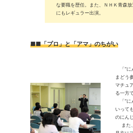
な要職を歴任。また、ＮＨＫ青森放
にもレギュラー出演。
■■「プロ」と「アマ」のちがい
「“に
まどう
マチュ
る一方
「“に
いって
のにん
また、