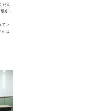
んだん
「場所」
れてい
さんは