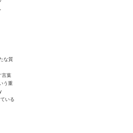
の
ん
新たな質
す言葉
いう重
y
っている