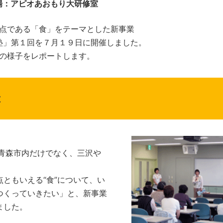
場：アピオあおもり大研修室
点である「食」をテーマとした新事業
塾」第１回を７月１９日に開催しました。
の様子をレポートします。
は
青森市内だけでなく、三沢や
。
ともいえる“食”について、い
つくっていきたい」と、新事業
ました。