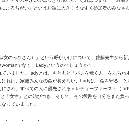
プロとアマのちがいがはっきり現れる、それはつまり、「経験
ねによるちがい」というお話に大きくうなずく参加者のみなさ
。
en（紳士淑女のみなさん）」という呼びかけについて、佐藤先生から
○womanでなく、Ladyというのでしょうか？」
いました。ladyとは、もともと「パンを焼く人」をあらわ
ければ、家族みんなの命が養えない、Ladyは「命を守る」と
にされ、すべての人に優先される＝レディーファースト（lad
「食」と「女性」との結びつき、そして、その役割を自分もまた負
になっていました。