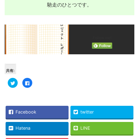
馳走のひとつです。
Follow me!
共有:
ク
Facebook
リ
で
ッ
共
ク
有
し
す
て
る
Twitter
に
で
は
共
ク
Facebook
twitter
有
リ
(新
ッ
し
ク
い
し
Hatena
LINE
ウ
て
ィ
く
ン
だ