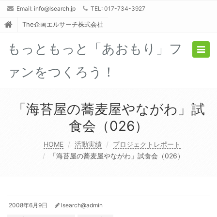
Email:
info@lsearch.jp
TEL: 017-734-3927
The企画エルサーチ株式会社
もっともっと「あおもり」フ
Togg
navig
ァンをつくろう！
「海苔屋の蕎麦屋やながわ」試
食会（026）
HOME
活動実績
プロジェクトレポート
「海苔屋の蕎麦屋やながわ」試食会（026）
2008年6月9日
lsearch@admin