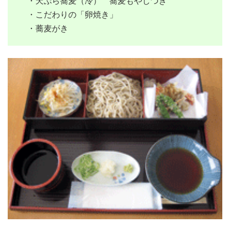
・天ぷら蕎麦（冷） 蕎麦もやしつき
・こだわりの「卵焼き」
・蕎麦がき