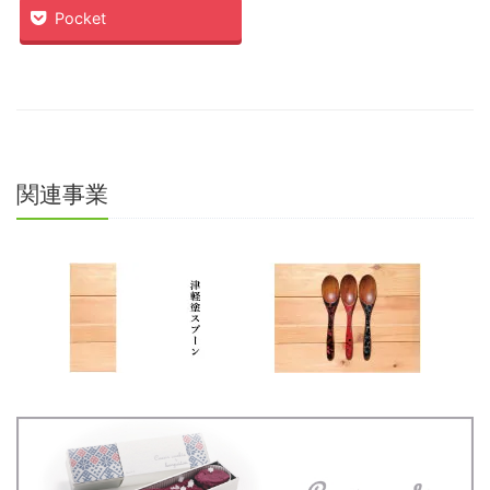
ド
さ
Pocket
ウ
い
で
(新
開
し
き
い
ま
ウ
す)
ィ
ン
ド
ウ
で
開
き
ま
関連事業
す)