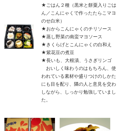
★ごはん２種（黒米と餅粟入りごは
ん／こんにゃくで作ったたらこマヨ
のせ白米）
★おからこんにゃくのチリソース
★蒸し野菜の南蛮マヨソース
★きくらげとこんにゃくの白和え
★紫花豆の煮豆
★長いも、大根漬、うさぎリンゴ
おいしく味わうのはもちろん、使
われている素材や盛りつけのしかた
にも目を配り、隣の人と意見を交わ
しながら、しっかり勉強していまし
た。