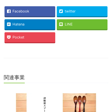
て
る
Twitter
に
で
は
共
ク
Facebook
twitter
有
リ
(新
ッ
し
ク
い
し
Hatena
LINE
ウ
て
ィ
く
ン
だ
ド
さ
Pocket
ウ
い
で
(新
開
し
き
い
ま
ウ
す)
ィ
ン
ド
ウ
で
開
き
ま
関連事業
す)