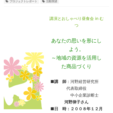
プロジェクトレポート
活動実績
講演とおしゃべり昼食会 in む
つ
あなたの思いを形にし
よう。
～地域の資源を活用し
た商品づくり
■
講 師
：河野経営研究所
代表取締役
中小企業診断士
河野律子さん
■
日 時：２００８年１２月