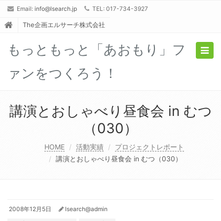
Email:
info@lsearch.jp
TEL: 017-734-3927
The企画エルサーチ株式会社
もっともっと「あおもり」フ
Togg
navig
ァンをつくろう！
講演とおしゃべり昼食会 in むつ
（030）
HOME
活動実績
プロジェクトレポート
講演とおしゃべり昼食会 in むつ（030）
2008年12月5日
lsearch@admin