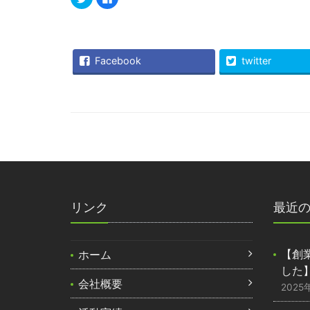
リ
で
ッ
共
ク
有
し
す
て
る
Twitter
に
で
は
Facebook
twitter
共
ク
有
リ
(新
ッ
し
ク
い
し
ウ
て
ィ
く
ン
だ
ド
さ
ウ
い
で
(新
開
し
き
い
ま
ウ
す)
ィ
ン
ド
ウ
リンク
最近
で
開
き
ま
す)
【創
ホーム
した
会社概要
2025