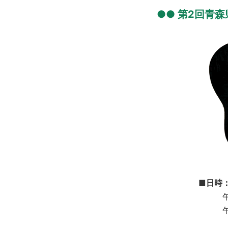
●● 第2回青
■日時
午
午