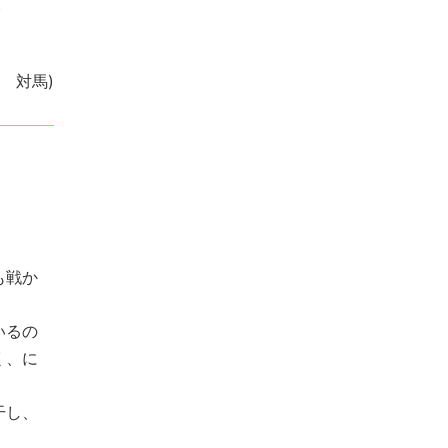
。
表 対馬)
も戦か
いるの
く、に
干し、