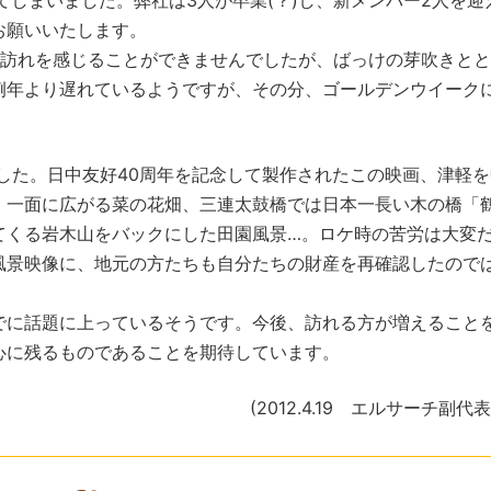
しまいました。弊社は3人が卒業(？)し、新メンバー2人を迎
お願いいたします。
訪れを感じることができませんでしたが、ばっけの芽吹きとと
例年より遅れているようですが、その分、ゴールデンウイーク
た。日中友好40周年を記念して製作されたこの映画、津軽を
。一面に広がる菜の花畑、三連太鼓橋では日本一長い木の橋「
てくる岩木山をバックにした田園風景…。ロケ時の苦労は大変
風景映像に、地元の方たちも自分たちの財産を再確認したので
に話題に上っているそうです。今後、訪れる方が増えること
心に残るものであることを期待しています。
(2012.4.19 エルサーチ副代