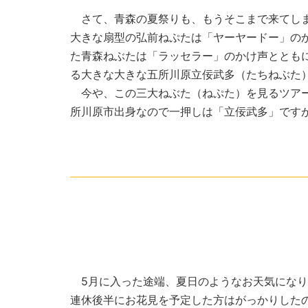
さて、青森の夏祭りも、もうそこまで来てし
大きな扇型の弘前ねぷたは「ヤーヤードー」のか
た青森ねぶたは「ラッセラー」のかけ声とともに
る大きな大きな五所川原立佞武多（たちねぶた
今や、この三大ねぶた（ねぷた）を見るツアー
所川原市出身なので一押しは「立佞武多」です
5月に入った途端、夏日のようなお天気になり
連休後半にお花見を予定した方はがっかりした