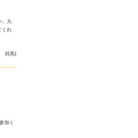
か。久
てくれ
表 対馬)
ご参加く