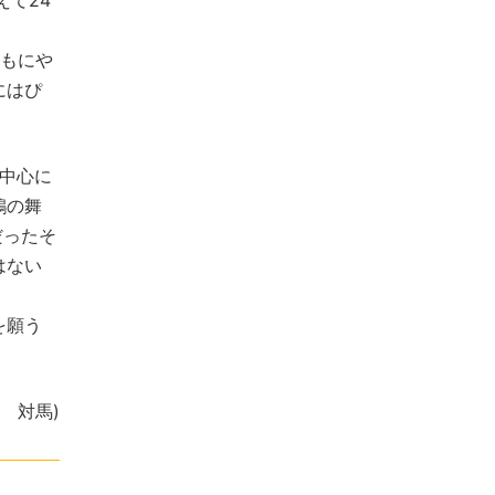
えて24
もにや
にはぴ
中心に
鶴の舞
だったそ
はない
を願う
表 対馬)