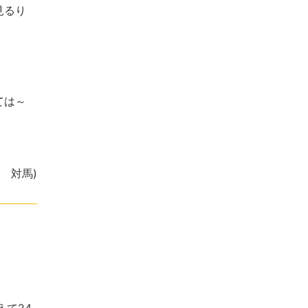
見るり
ては～
。
表 対馬)