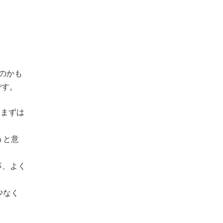
のかも
です。
もまずは
うと意
事、よく
少なく