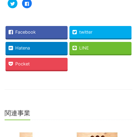
ク
Facebook
リ
で
ッ
共
ク
有
し
す
て
る
Twitter
に
で
は
共
ク
Facebook
twitter
有
リ
(新
ッ
し
ク
い
し
Hatena
LINE
ウ
て
ィ
く
ン
だ
ド
さ
Pocket
ウ
い
で
(新
開
し
き
い
ま
ウ
す)
ィ
ン
ド
ウ
で
開
き
ま
関連事業
す)