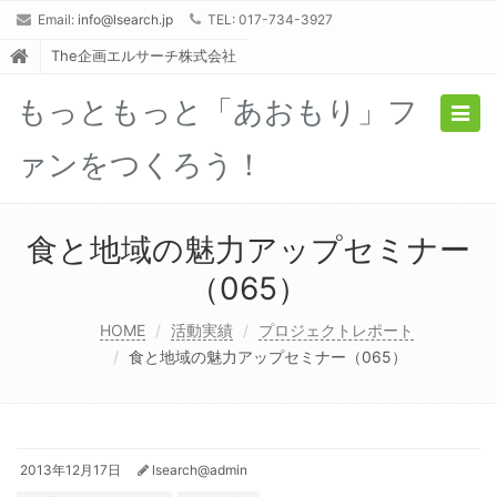
Email:
info@lsearch.jp
TEL: 017-734-3927
The企画エルサーチ株式会社
もっともっと「あおもり」フ
Togg
navig
ァンをつくろう！
食と地域の魅力アップセミナー
（065）
HOME
活動実績
プロジェクトレポート
食と地域の魅力アップセミナー（065）
2013年12月17日
lsearch@admin