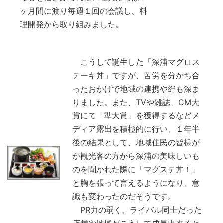
ヶ月間に渡り毎週１回の会議し、料
理開発から取り組みました。
こうして誕生した「深浦マグロス
テーキ丼」ですが、苦労を分かち合
ったおかげで地域の連携や絆も深ま
りました。また、TVや雑誌、CM大
賞にて「準大賞」を獲得するなどメ
ディア露出を積極的に行い、１年半
後の結果として、地域住民の皆様が
が観光客の方から深浦の美味しいも
のを聞かれた際に「マグステ丼！」
と胸を張って言えるようになり、意
識も変わったのだそうです。
PR力の弱く、ライバル同士だった