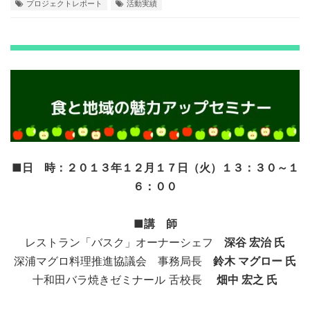
プロジェクトレポート
活動実績
■日 時：２０１３年１２月１７日（火）１３：３０～１
６：００
■講 師
レストラン「バスク」オーナーシェフ
深谷 宏治 氏
深浦マグロ料理推進協議会 事務局長
鈴木 マグロー 氏
十和田バラ焼きゼミナール 舌校長
畑中 宏之 氏