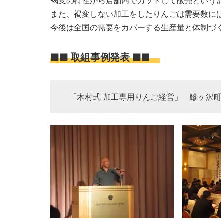
褐変の特性から店舗内でカットして販売という
また、褐変しない加工をしたりんごは需要数に
今後は全国の需要をカバーする生産量と体制づ
■■ 取組事例発表 ■■
「木村式 加工専用りんご経営」 鰺ヶ沢町