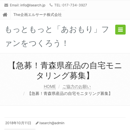
Email:
info@lsearch.jp
TEL: 017-734-3927
The企画エルサーチ株式会社
もっともっと「あおもり」フ
Togg
navig
ァンをつくろう！
【急募！青森県産品の自宅モニ
タリング募集】
HOME
ご協力のお願い
【急募！青森県産品の自宅モニタリング募集】
2018年10月11日
lsearch@admin