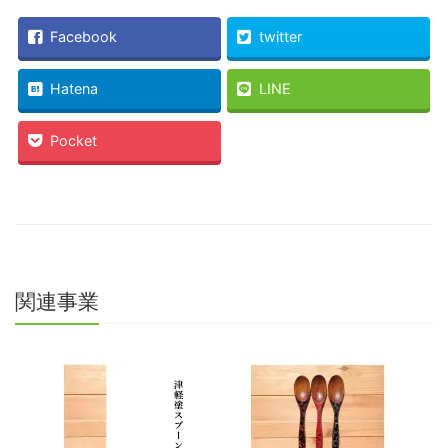
Twitter
に
で
は
共
ク
Facebook
twitter
有
リ
(新
ッ
し
ク
い
し
Hatena
LINE
ウ
て
ィ
く
ン
だ
ド
さ
Pocket
ウ
い
で
(新
開
し
き
い
ま
ウ
す)
ィ
ン
ド
ウ
で
開
き
ま
関連事業
す)