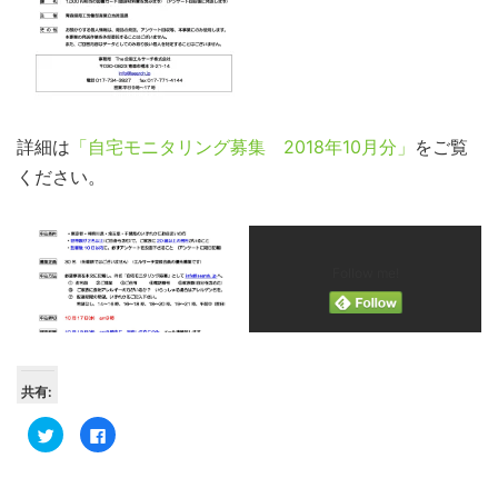
詳細は
「自宅モニタリング募集 2018年10月分」
をご覧
ください。
Follow me!
共有:
ク
Facebook
リ
で
ッ
共
ク
有
し
す
て
る