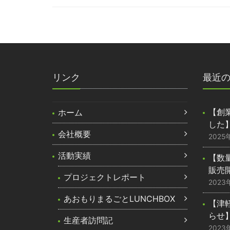
ウ
て
ィ
く
ン
だ
ド
さ
ウ
い
で
(新
開
し
き
い
ま
ウ
す)
ィ
ン
ド
ウ
リンク
最近
で
開
き
ま
す)
【創
ホーム
した
会社概要
2025
活動実績
【数量限
販売
プロジェクトレポート
2023
あおもりまるごとLUNCHBOX
【津
らせ
生産者訪問記
2023