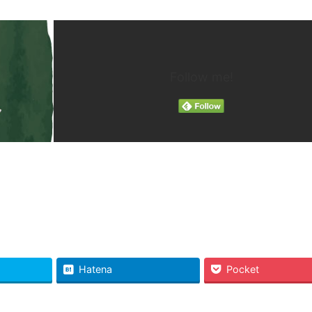
Follow me!
Hatena
Pocket