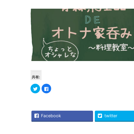
共有:
ク
Facebook
リ
で
ッ
共
ク
有
し
す
て
る
Twitter
に
で
は
Facebook
twitter
共
ク
有
リ
(新
ッ
し
ク
い
し