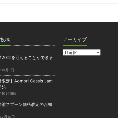
アーカイブ
の投稿
業20年を迎えることができま
】
年10月1日
定】Aomori Cassis Jam
開始
年10月19日
軽塗スプーン価格改定のお知
】
年2月10日