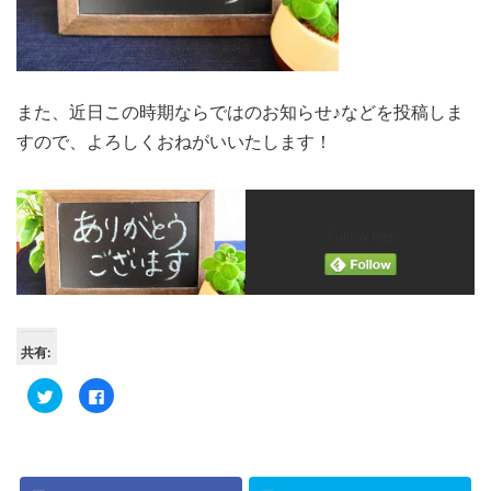
また、近日この時期ならではのお知らせ♪などを投稿しま
すので、よろしくおねがいいたします！
Follow me!
共有:
ク
Facebook
リ
で
ッ
共
ク
有
し
す
て
る
Twitter
に
で
は