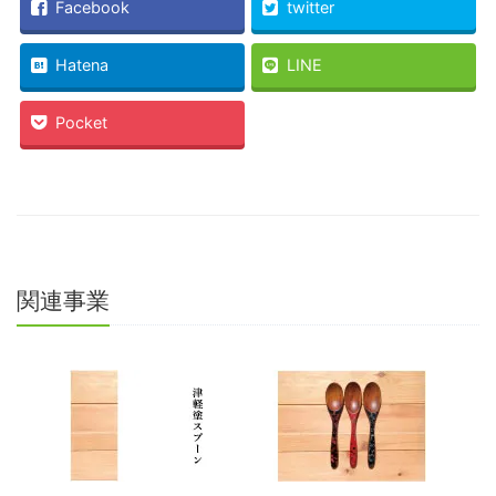
共
ク
Facebook
twitter
有
リ
(新
ッ
し
ク
い
し
Hatena
LINE
ウ
て
ィ
く
ン
だ
ド
さ
Pocket
ウ
い
で
(新
開
し
き
い
ま
ウ
す)
ィ
ン
ド
ウ
で
開
き
ま
関連事業
す)