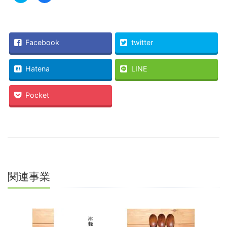
ッ
共
ク
有
し
す
て
る
Twitter
に
で
は
共
ク
Facebook
twitter
有
リ
(新
ッ
し
ク
い
し
Hatena
LINE
ウ
て
ィ
く
ン
だ
ド
さ
Pocket
ウ
い
で
(新
開
し
き
い
ま
ウ
す)
ィ
ン
ド
ウ
で
開
き
ま
関連事業
す)