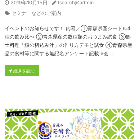
2019年10月15日
lsearch@admin
セミナーなどのご案内
イベントのお知らせです！ 内容／①青森県産シードル4
種の飲み比べ ②青森県産の数種類のおつまみ試食 ③郷
土料理「鰊の切込み汁」の作り方デモと試食 ④青森県産
品の食材等に関する無記名アンケート記載 ※会 …
続きを読む