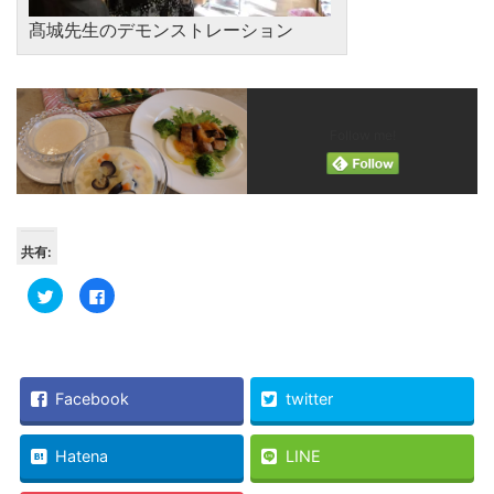
髙城先生のデモンストレーション
Follow me!
共有:
ク
Facebook
リ
で
ッ
共
ク
有
し
す
て
る
Twitter
に
で
は
共
ク
Facebook
twitter
有
リ
(新
ッ
し
ク
い
し
Hatena
LINE
ウ
て
ィ
く
ン
だ