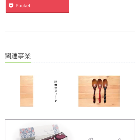
ド
さ
Pocket
ウ
い
で
(新
開
し
き
い
ま
ウ
す)
ィ
ン
ド
ウ
で
開
き
ま
関連事業
す)