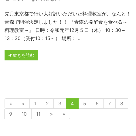
先月東京都で行い大好評いただいた料理教室が、なんと！
青森で開催決定しました！！ 『青森の発酵食を食べる～
料理教室～』 日時：令和元年12月５日（木） 10：30～
13：30（受付10：15～） 場所： …
続きを読む
«
<
1
2
3
4
5
6
7
8
9
10
11
>
»