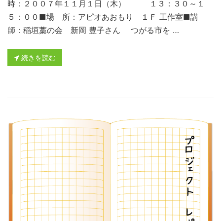
時：２００７年１１月１日（木） １３：３０～１
５：００■場 所：アピオあおもり １Ｆ 工作室■講
師：稲垣藁の会 新岡 豊子さん つがる市を …
続きを読む